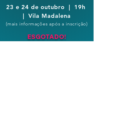
23 e 24 de outubro | 19h
| Vila Madalena
(mais informações após a inscrição)
ESGOTADO!
Você quer ter o seu próprio
Acquabox?
SAIBA MAIS
SOLICITE UMA PROPOSTA